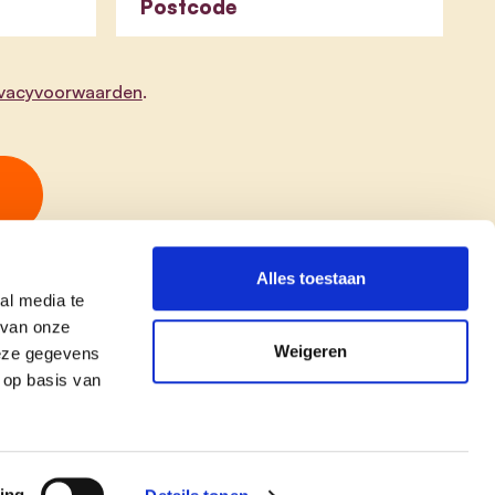
Postcode
ivacyvoorwaarden
.
Alles toestaan
al media te
 van onze
Weigeren
deze gegevens
 op basis van
copyright © cd&v
Privacyverklaring
|
Cookie verklaring
ing