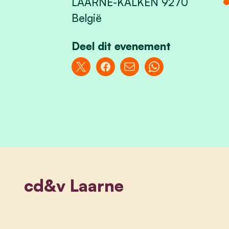
LAARNE-KALKEN 9270
België
Deel dit evenement
cd&v Laarne