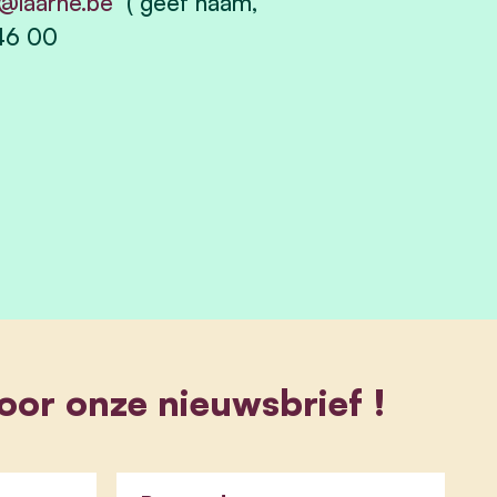
o@laarne.be
( geef naam,
 46 00
 voor onze nieuwsbrief !