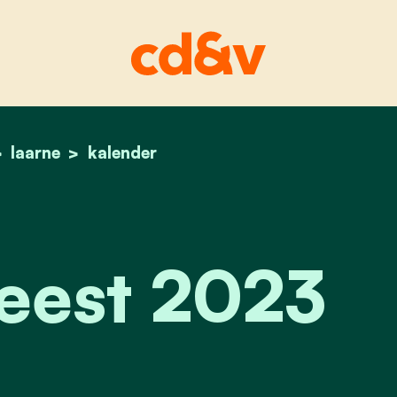
home
laarne
seniorenfeest 2023
kalender
eest 2023