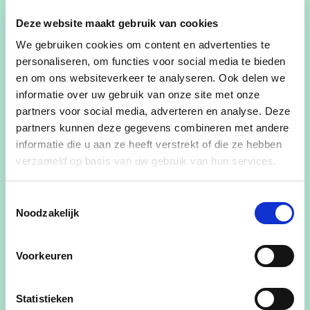
Deze website maakt gebruik van cookies
We gebruiken cookies om content en advertenties te
personaliseren, om functies voor social media te bieden
Bubbelbabbel :
Cyberveiligheid voor
en om ons websiteverkeer te analyseren. Ook delen we
volwassenen - van fake news tot phishing
informatie over uw gebruik van onze site met onze
partners voor social media, adverteren en analyse. Deze
De digitale wereld verandert constant. We
partners kunnen deze gegevens combineren met andere
gebruiken onze smartphone niet alleen om te
informatie die u aan ze heeft verstrekt of die ze hebben
bellen, maar ook om te werken, spelen,
verzameld op basis van uw gebruik van hun services.
communiceren en betalen.
Toestemmingsselectie
Bijblijven is geen makkelijke opgave, zeker voor
Noodzakelijk
wie niet tot de generatie behoort die opgroeit
met technologie. Online bankieren en berichtjes
sturen via WhatsApp lukt misschien nog net, maar
Voorkeuren
wat met online veiligheid? Op welke link mag je nu
wel of niet klikken? Hoe bescherm je je privacy?
Statistieken