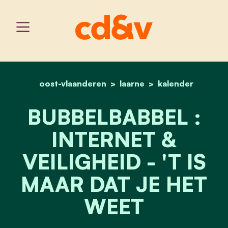
oost-vlaanderen
home
laarne
bubbelbabbel : cyberveil
kalender
BUBBELBABBEL :
INTERNET &
VEILIGHEID - 'T IS
MAAR DAT JE HET
WEET