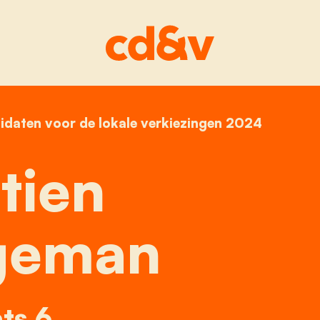
idaten voor de lokale verkiezingen 2024
home
kristien bruggeman
tien
geman
ts 6