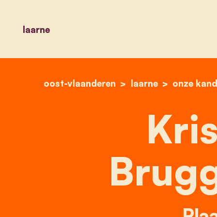
laarne
oost-vlaanderen
laarne
onze kand
Kris
Brug
Plaa