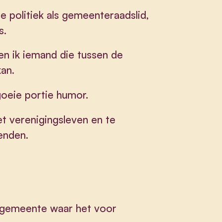
se politiek als gemeenteraadslid,
s.
en ik iemand die tussen de
kan.
goeie portie humor.
het verenigingsleven en te
enden.
:
n gemeente waar het voor