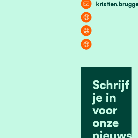
kristien.brug
Schrijf
je in
voor
onze
nieuwsb