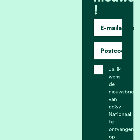
!
E-mailadres
Postcode
Ja, ik
wens
de
nieuwsbrief
van
cd&v
Nationaal
te
ontvangen
op