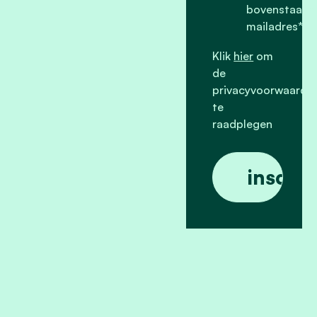
bovenstaand
mailadres*
Klik
hier
om
de
privacyvoorwaarde
te
raadplegen