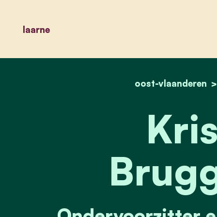
laarne
oost-vlaanderen
Kris
Brug
Ondervoorzitter 