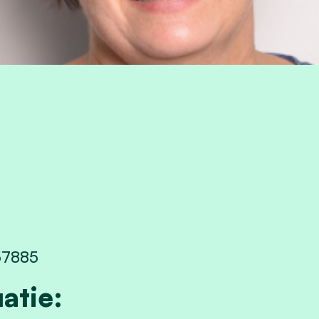
57885
atie: