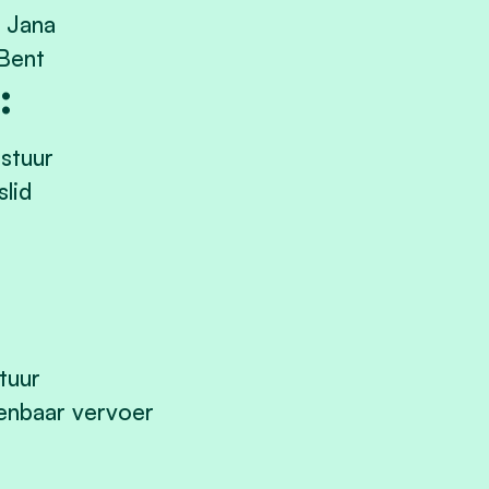
 Jana
Bent
:
estuur
lid
tuur
penbaar vervoer