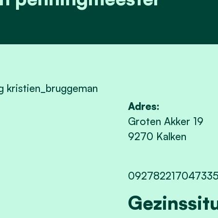
lug kristien_bruggeman
Adres:
Groten Akker 19
9270 Kalken
09278221704733
Gezinssitu