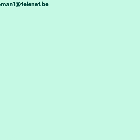
geman1@telenet.be
rief