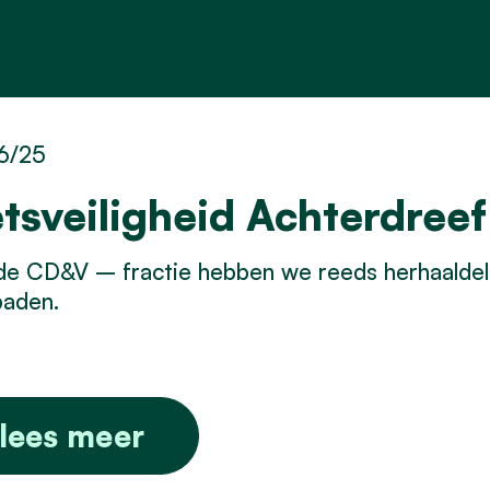
6/25
etsveiligheid Achterdreef
e CD&V – fractie hebben we reeds herhaaldeli
paden.
lees meer