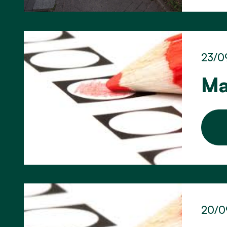
23/0
Ma
20/0