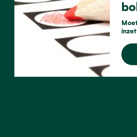
bo
Moet 
inzet