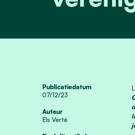
Publicatiedatum
L
07/12/23
O
d
Auteur
l
Els Verté
j