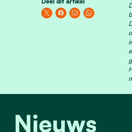
Deel dit artikel
D
b
D
o
i
e
g
H
m
Nieuws