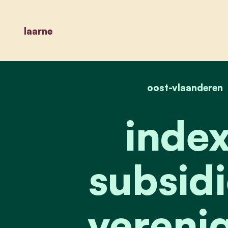
laarne
oost-vlaanderen
index
subsidi
verenig