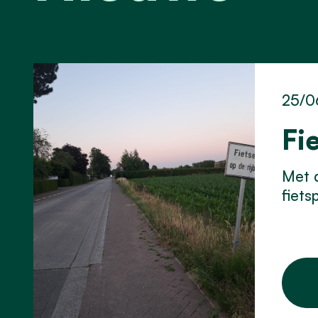
25/0
Fi
Met d
fiets