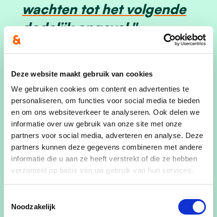
wachten tot het volgende
dodelijk ongeval."
Deze website maakt gebruik van cookies
Hij lanceerde daarom op de gemeenteraad van
We gebruiken cookies om content en advertenties te
26 oktober jl. het voorstel dat alle partijen binnen
personaliseren, om functies voor social media te bieden
de gemeente (meerderheid en oppositie) dit op
en om ons websiteverkeer te analyseren. Ook delen we
de agenda van het Vlaams parlement zouden
informatie over uw gebruik van onze site met onze
zetten. Individueel kunnen we niets doen, maar als
partners voor social media, adverteren en analyse. Deze
de wil er is samen te werken kan men dit niet
partners kunnen deze gegevens combineren met andere
negeren.
informatie die u aan ze heeft verstrekt of die ze hebben
verzameld op basis van uw gebruik van hun services.
Daarom staat er op de agenda van de
gemeenteraad van 30/11 a.s. een schrijven aan
Toestemmingsselectie
minister Lydia Peeters, liefst te ondertekenen
Noodzakelijk
door alle leden van de gemeenteraad.