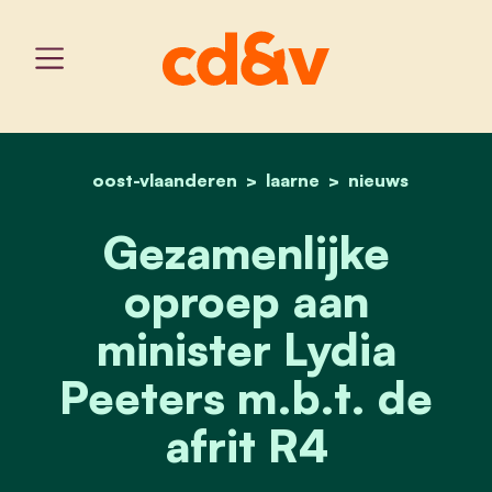
oost-vlaanderen
home
laarne
gezamenlijke oproep aan 
nieuws
Gezamenlijke
oproep aan
minister Lydia
Peeters m.b.t. de
afrit R4