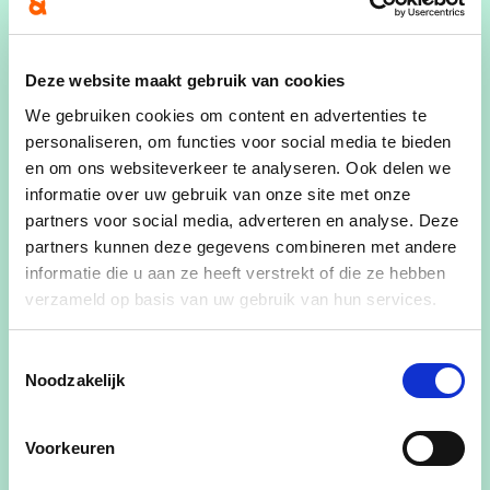
19:30
-
22:30
Waar
Deze website maakt gebruik van cookies
Cultuurhuis Merelbeke
We gebruiken cookies om content en advertenties te
Driekoningenplein 15
personaliseren, om functies voor social media te bieden
Merelbeke 9820
en om ons websiteverkeer te analyseren. Ook delen we
België
informatie over uw gebruik van onze site met onze
partners voor social media, adverteren en analyse. Deze
Deel dit evenement
partners kunnen deze gegevens combineren met andere
informatie die u aan ze heeft verstrekt of die ze hebben
verzameld op basis van uw gebruik van hun services.
Toestemmingsselectie
Noodzakelijk
Omdat we geloven dat burgers, bedrijven en
boeren deel zijn van de oplossing, en daarvoor
Voorkeuren
duidelijkheid verdienen.