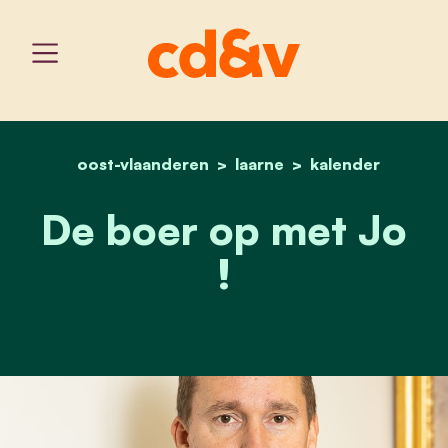
oost-vlaanderen
home
laarne
de boer op met jo !
kalender
De boer op met Jo
!