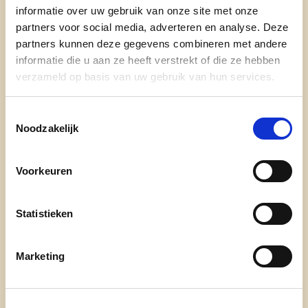
informatie over uw gebruik van onze site met onze
partners voor social media, adverteren en analyse. Deze
Wie ben je?
partners kunnen deze gegevens combineren met andere
Ik ben 59 jaar en getrouwd met Dirk en mama van
informatie die u aan ze heeft verstrekt of die ze hebben
verzameld op basis van uw gebruik van hun services.
Joachim.
Toestemmingsselectie
Waarom ben je kandidaat ?
Noodzakelijk
Ik wil er zijn voor de mensen van Laarne.
Voorkeuren
Statistieken
Marketing