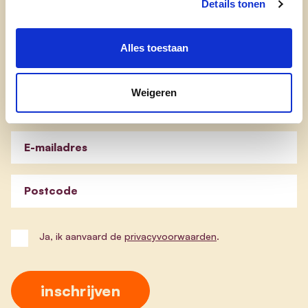
Details tonen
cd&v Laarne
Alles toestaan
Weigeren
Schrijf je in voor onze nieuwsbrief !
E-mailadres
Postcode
Ja, ik aanvaard de
privacyvoorwaarden
.