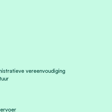
istratieve vereenvoudiging
tuur
vervoer