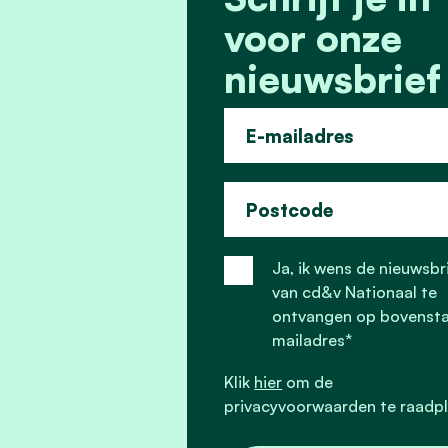
voor onze
nieuwsbrief 
E-mailadres
Postcode
Ja, ik wens de nieuwsbr
van cd&v Nationaal te
ontvangen op bovenst
mailadres*
Klik
hier
om de
privacyvoorwaarden te raadp