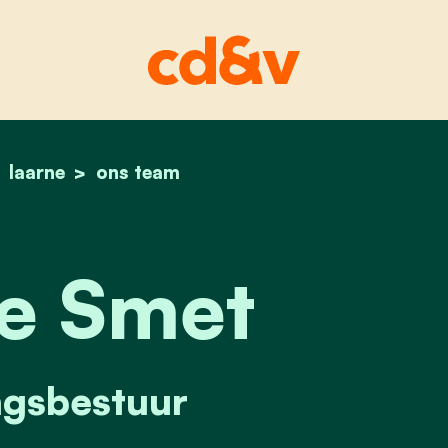
home
laarne
alex de smet
ons team
e Smet
ngsbestuur