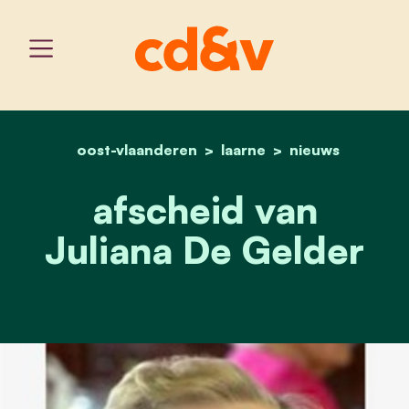
oost-vlaanderen
home
laarne
afscheid van juliana de g
nieuws
afscheid van
Juliana De Gelder