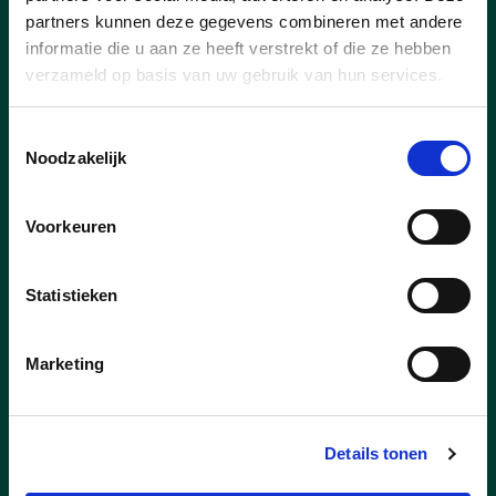
partners kunnen deze gegevens combineren met andere
Fietsveiligheid Achterdreef
informatie die u aan ze heeft verstrekt of die ze hebben
verzameld op basis van uw gebruik van hun services.
Met de CD&V – fractie hebben we reeds
herhaaldelijk gehamerd op de onveiligheid
Toestemmingsselectie
van fietspaden.
Noodzakelijk
Voorkeuren
lees meer
Statistieken
VEILIGOPWEGINLAARNE
Marketing
Details tonen