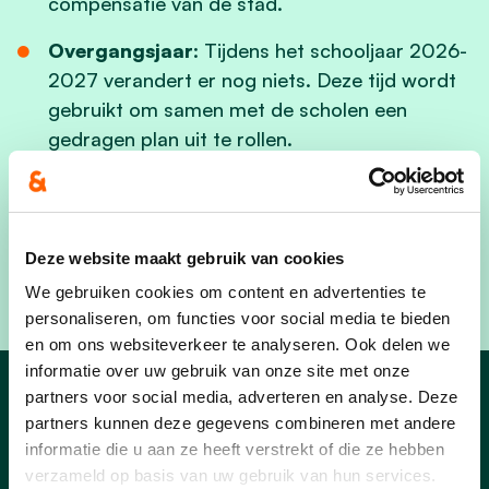
compensatie van de stad.
Overgangsjaar
: Tijdens het schooljaar 2026-
2027 verandert er nog niets. Deze tijd wordt
gebruikt om samen met de scholen een
gedragen plan uit te rollen.
cd&v Sint-Niklaas blijft de vinger aan de pols
houden tijdens dit overlegjaar. Kwaliteit,
Deze website maakt gebruik van cookies
betaalbaarheid en nabijheid blijven voor ons de
We gebruiken cookies om content en advertenties te
absolute prioriteiten in de kinderopvang!
personaliseren, om functies voor social media te bieden
en om ons websiteverkeer te analyseren. Ook delen we
informatie over uw gebruik van onze site met onze
partners voor social media, adverteren en analyse. Deze
Nieuws
partners kunnen deze gegevens combineren met andere
informatie die u aan ze heeft verstrekt of die ze hebben
verzameld op basis van uw gebruik van hun services.