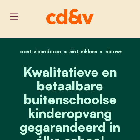
oost-vlaanderen
sint-niklaas
home
kwalitatieve en betaalba
nieuws
Kwalitatieve en
betaalbare
buitenschoolse
kinderopvang
gegarandeerd in