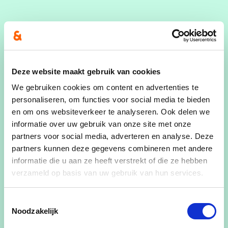
Sociaal geëngageerd blijf ik mij ten volle
inzetten voor een Torhout waar iedereen zich
‘jeunt’.
Deze website maakt gebruik van cookies
"Ik ben Kristoff Demoor en gehuwd met Els
Vanhaste die zelfstandig onthaalouder is. Samen
We gebruiken cookies om content en advertenties te
personaliseren, om functies voor social media te bieden
zijn we de ouders van Amandine, Mathias en
en om ons websiteverkeer te analyseren. Ook delen we
Charline.
informatie over uw gebruik van onze site met onze
partners voor social media, adverteren en analyse. Deze
Als ACV vakbondsafgevaardigde, bestuurslid in
partners kunnen deze gegevens combineren met andere
verschillende en lid van adviesraden probeer ik
informatie die u aan ze heeft verstrekt of die ze hebben
het verschil te maken waar ik kan en wil ik er zijn
verzameld op basis van uw gebruik van hun services.
voor de mensen."
Adres
Toestemmingsselectie
Noodzakelijk
Rozeveldstraat 98