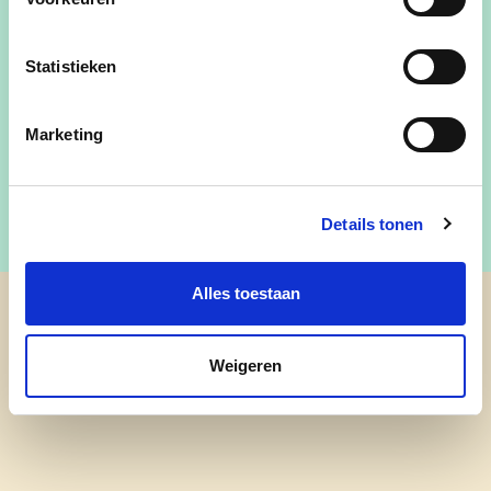
Van en voor HIJFTE
Voor betaalbaar wonen, levendige dorpen en
Statistieken
(volks)cultuur
Een veilige straat, en groene woonkernen
Zorgen voor elkaar. Alle kansen aan de jeugd.
Marketing
Details tonen
Alles toestaan
cd&v Lochristi
Weigeren