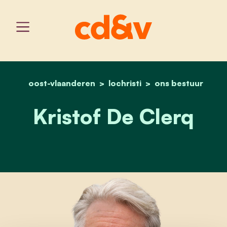
oost-vlaanderen
lochristi
home
kristof de clerq
ons bestuur
Kristof De Clerq