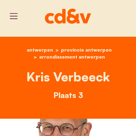
antwerpen
provincie antwerpen
home
kris verbeeck
arrondissement antwerpen
Kris Verbeeck
Plaats 3