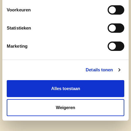
Wie ben jij?
Voorkeuren
Waarom ben je kandidaat op 13 oktober?
Statistieken
Wat is jouw favoriete plekje in onze provincie?
Marketing
Details tonen
Alles toestaan
cd&v Provincie Antwerpen
Weigeren
onze mensen