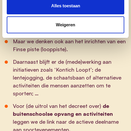
Concreet stemmen we de
openingsuren van
Alles toestaan
het
gemeentelijk zwembad
af op de noden
van de burgers en bekijken we een
Weigeren
samenwerking met zwemclubs.
Maar we denken ook aan het inrichten van een
Finse piste (looppiste).
Daarnaast blijft er de (mede)werking aan
initiatieven zoals ‘Kontich Loopt’; de
lentejogging, de schaatsbaan of alternatieve
activiteiten die mensen aanzetten om te
sporten; …
Voor (de uitrol van het decreet over)
de
buitenschoolse opvang en activiteiten
leggen we de link naar de actieve deelname
aan sportevenementen.