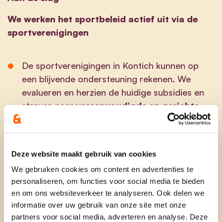
We werken het sportbeleid actief uit via de
sportverenigingen
De sportverenigingen in Kontich kunnen op
een blijvende ondersteuning rekenen. We
evalueren en herzien de huidige subsidies en
streven naar
vereenvoudigde en gerichte
subsidiereglementen
.
We zoeken naar mogelijke
samenwerkingsverbanden die de
Deze website maakt gebruik van cookies
initiatiefnemers binnen de sportverenigingen
We gebruiken cookies om content en advertenties te
echt helpen: groepsaankopen voor
personaliseren, om functies voor social media te bieden
sportmateriaal; samenwerking met scholen;
en om ons websiteverkeer te analyseren. Ook delen we
informatie over uw gebruik van onze site met onze
gedeeld gebruik van publieke infrastructuur en
partners voor social media, adverteren en analyse. Deze
open ruimte; administratieve ondersteuning bij