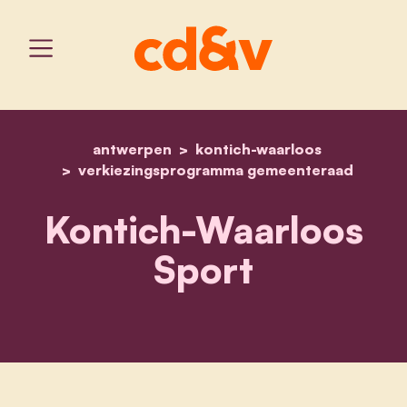
antwerpen
kontich-waarloos
home
kontich-waarloos sport
verkiezingsprogramma gemeenteraad
Kontich-Waarloos
Sport