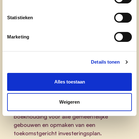
Statistieken
De gemeente speelt een actieve rol in
Marketing
projecten voor hernieuwbare energie en
duurzaamheid door een faciliterende rol op te
nemen.
Details tonen
Inwoners sensibiliseren, o.m. met de actie
Klimaatwijken, een gemeentelijk energieloket,
Alles toestaan
educatieve acties en aanmoedigingspremies,
specifieke initiatieven naar de KMO-zones.
Weigeren
Opvolgen van de energie-audit en -
boekhouding voor alle gemeentelijke
gebouwen en opmaken van een
toekomstgericht investeringsplan.