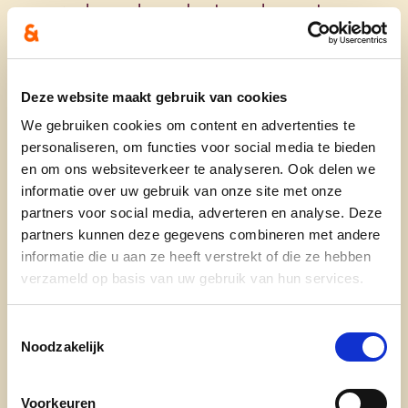
pare dagen de ene kant van de weg te vegen
en op onpare dagen de andere kant.
De gemeentelijke begraafplaats moet te allen
tijde netjes worden onderhouden. We gaan na
Deze website maakt gebruik van cookies
of we een natuurbegraafplaats kunnen
We gebruiken cookies om content en advertenties te
inrichten.
personaliseren, om functies voor social media te bieden
en om ons websiteverkeer te analyseren. Ook delen we
Natuurinclusief en duurzaam bouwen
informatie over uw gebruik van onze site met onze
bestendigen door een eventuele aanpassing
partners voor social media, adverteren en analyse. Deze
van het bouwreglement.
partners kunnen deze gegevens combineren met andere
informatie die u aan ze heeft verstrekt of die ze hebben
We voorzien in de opmaak van een strategisch
verzameld op basis van uw gebruik van hun services.
ruimteplan.
Toestemmingsselectie
Noodzakelijk
We gaan zuinig om met energie
Voorkeuren