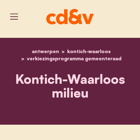
antwerpen
kontich-waarloos
home
kontich-waarloos milieu
verkiezingsprogramma gemeenteraad
Kontich-Waarloos
milieu