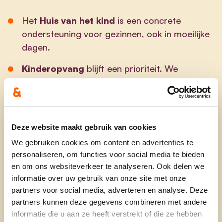
Het
Huis van het kind
is een concrete
ondersteuning voor gezinnen, ook in moeilijke
dagen.
Kinderopvang
blijft een prioriteit. We
schatten de behoeften in en bouwen daartoe
de nodige opvangvoorzieningen uit.
Het ‘
Kinderkansenplan
’ vormt een kader om
Deze website maakt gebruik van cookies
kinderarmoede verder aan te pakken.
We gebruiken cookies om content en advertenties te
personaliseren, om functies voor social media te bieden
Jeugd
en om ons websiteverkeer te analyseren. Ook delen we
informatie over uw gebruik van onze site met onze
partners voor social media, adverteren en analyse. Deze
We geven materiële en financiële steun aan de
partners kunnen deze gegevens combineren met andere
jeugdverenigingen,
a. via het uitlenen van
informatie die u aan ze heeft verstrekt of die ze hebben