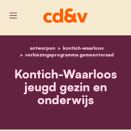
antwerpen
kontich-waarloos
home
kontich-waarloos jeugd g
verkiezingsprogramma gemeenteraad
Kontich-Waarloos
jeugd gezin en
onderwijs