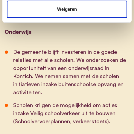
We garanderen de inspraak via de
Jeugdraad
Weigeren
en het overleg met andere raden.
Onderwijs
De gemeente blijft investeren in de goede
relaties met alle scholen. We onderzoeken de
opportuniteit van een onderwijsraad in
Kontich. We nemen samen met de scholen
initiatieven inzake buitenschoolse opvang en
activiteiten.
Scholen krijgen de mogelijkheid om acties
inzake Veilig schoolverkeer uit te bouwen
(Schoolvervoerplannen, verkeerstoets).