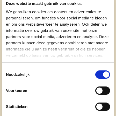
Academie voor Muziek, Woord en Dans.
Deze website maakt gebruik van cookies
We gebruiken cookies om content en advertenties te
personaliseren, om functies voor social media te bieden
Erfgoed
en om ons websiteverkeer te analyseren. Ook delen we
informatie over uw gebruik van onze site met onze
Continuïteit van de werking van de
partners voor social media, adverteren en analyse. Deze
Erfgoedraad; inclusief logistieke
partners kunnen deze gegevens combineren met andere
informatie die u aan ze heeft verstrekt of die ze hebben
ondersteuning.
verzameld op basis van uw gebruik van hun services.
De Erfgoedraad in een vroege fase betrekken
bij strategische projecten.
Toestemmingsselectie
Noodzakelijk
Vrijwilligerswerking verder ondersteunen.
Steunen van gemeentelijke en
Voorkeuren
intergemeentelijke samenwerking
(transversaal beleid).
Statistieken
Digitalisering inventaris erfgoed.