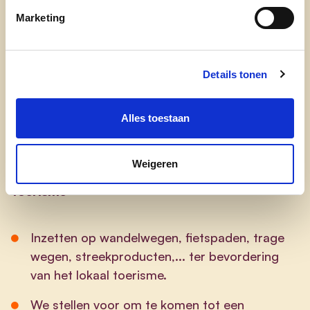
Marketing
Ondersteuning van een intergemeentelijk
‘streek’museum en depotwerking.
Details tonen
Logistieke steun voor de concrete projecten.
Een toekomstvisie voor parochiaal erfgoed
Alles toestaan
doordacht en met respect voor traditie
uitwerken.
Weigeren
Toerisme
Inzetten op wandelwegen, fietspaden, trage
wegen, streekproducten,... ter bevordering
van het lokaal toerisme.
We stellen voor om te komen tot een