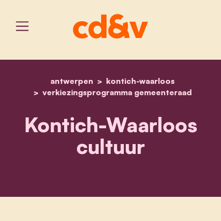
antwerpen
kontich-waarloos
home
kontich-waarloos cultuur
verkiezingsprogramma gemeenteraad
Kontich-Waarloos
cultuur