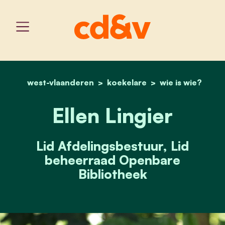
west-vlaanderen
koekelare
home
ellen lingier
wie is wie?
Ellen Lingier
Lid Afdelingsbestuur, Lid
beheerraad Openbare
Bibliotheek