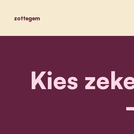
zottegem
Kies zek