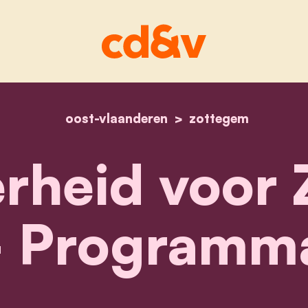
oost-vlaanderen
home
kies zekerheid voor 
zottegem
erheid voor
- Programm