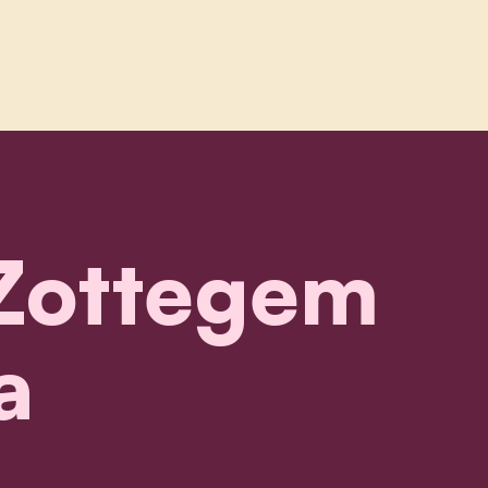
zottegem - programma
 Zottegem
a