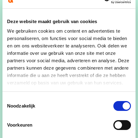
Publicatiedatum
07/12/23
Deze website maakt gebruik van cookies
Auteur
We gebruiken cookies om content en advertenties te
Els Goedgezelschap
personaliseren, om functies voor social media te bieden
en om ons websiteverkeer te analyseren. Ook delen we
Deel dit artikel
informatie over uw gebruik van onze site met onze
partners voor social media, adverteren en analyse. Deze
partners kunnen deze gegevens combineren met andere
informatie die u aan ze heeft verstrekt of die ze hebben
verzameld op basis van uw gebruik van hun services.
Lees voor
Toestemmingsselectie
De lijsttrekker is bepaald! Onze burgemeester,
Noodzakelijk
Koen Van den Heuvel werd door het partijbestuur
van CD&V Puurs-Sint-Amands unaniem aangeduid
Voorkeuren
als lijsttrekker voor de
gemeenteraadsverkiezingen in 2024.