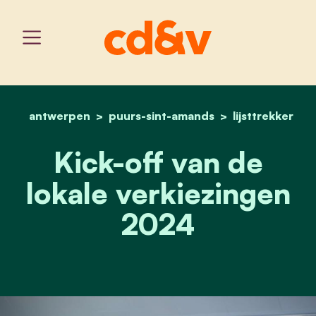
antwerpen
puurs-sint-amands
home
kick-off van de lokale v
lijsttrekker
Kick-off van de
lokale verkiezingen
2024