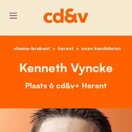
vlaams-brabant
herent
home
kenneth vyncke
onze kandidaten
Kenneth Vyncke
Plaats 6 cd&v+ Herent