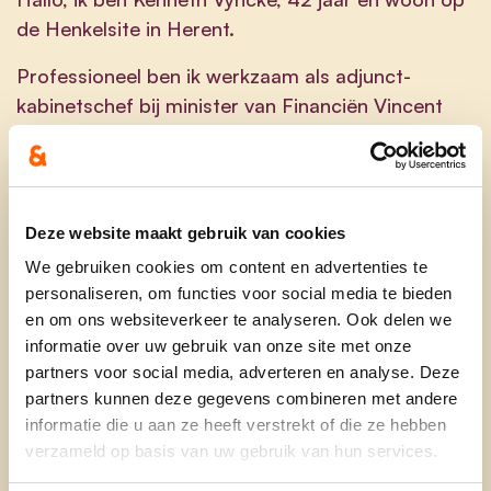
de Henkelsite in Herent.
Professioneel ben ik werkzaam als adjunct-
kabinetschef bij minister van Financiën Vincent
Van Peteghem. Nieuw beleid uittekenen en
invoeren, is mijn droomjob. De vergroening van de
bedrijfswagens, de uitgifte van de éénjarige
Staatsbon en de fiscale hervorming, zijn daar
Deze website maakt gebruik van cookies
concrete voorbeelden van. Daarnaast deel ik mijn
We gebruiken cookies om content en advertenties te
kennis als gastdocent aan de KU Leuven, waar ik
personaliseren, om functies voor social media te bieden
btw en belastingbeleid doceer. Lesgeven aan
en om ons websiteverkeer te analyseren. Ook delen we
talentvolle studenten geeft me altijd veel positieve
informatie over uw gebruik van onze site met onze
energie.
partners voor social media, adverteren en analyse. Deze
partners kunnen deze gegevens combineren met andere
Als voorzitter van de gemeenteraad en raad voor
informatie die u aan ze heeft verstrekt of die ze hebben
maatschappelijk welzijn zet ik mij actief in voor
verzameld op basis van uw gebruik van hun services.
mijn buurt en voor onze gemeente. Zo zorgde ik