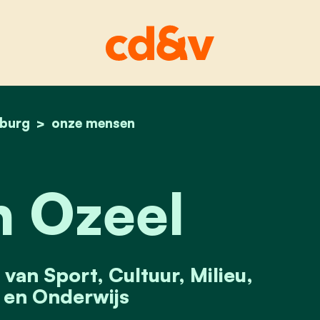
sburg
home
katrien ozeel
onze mensen
n Ozeel
an Sport, Cultuur, Milieu,
 en Onderwijs