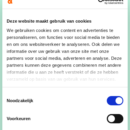
Katoo Dobbelaere
Woont in Bachte-Maria-Leerne
Deze website maakt gebruik van cookies
We gebruiken cookies om content en advertenties te
0472/08 14 38
personaliseren, om functies voor social media te bieden
en om ons websiteverkeer te analyseren. Ook delen we
dobbelaerekatoo@gmail.com
informatie over uw gebruik van onze site met onze
25 jaar
partners voor social media, adverteren en analyse. Deze
partners kunnen deze gegevens combineren met andere
Ongehuwd
informatie die u aan ze heeft verstrekt of die ze hebben
verzameld op basis van uw gebruik van hun services.
Leerkracht Buitengewoon Onderwijs
Toestemmingsselectie
Noodzakelijk
Voorkeuren
Politieke standpunten: