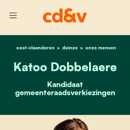
oost-vlaanderen
deinze
home
katoo dobbelaere
onze mensen
Katoo Dobbelaere
Kandidaat
gemeenteraadsverkiezingen