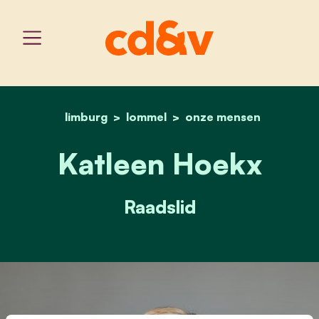
limburg
lommel
home
katleen hoekx
onze mensen
Katleen Hoekx
Raadslid