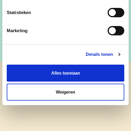
Tel
:
0486 29 32 87
Statistieken
E-mail
:
katleen.hoekx@lommel.be
Marketing
Details tonen
Alles toestaan
cd&v Lommel
Weigeren