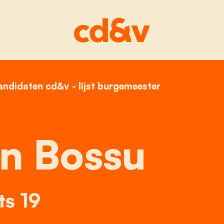
andidaten cd&v - lijst burgemeester
home
kathleen bossu
n Bossu
ts 19