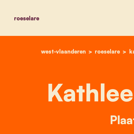
roeselare
west-vlaanderen
roeselare
k
Kathlee
Plaa