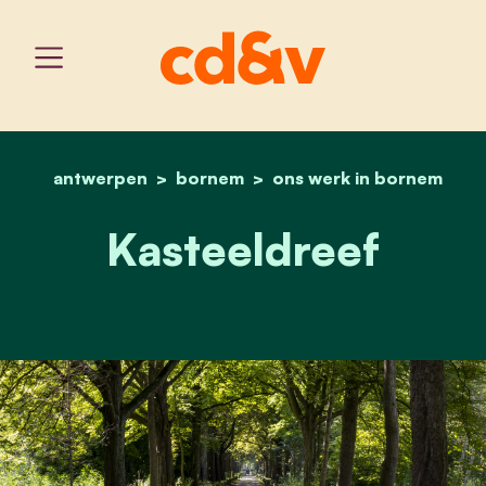
antwerpen
bornem
home
kasteeldreef
ons werk in bornem
Kasteeldreef