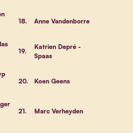
en
18.
Anne Vandenborre
las
Katrien Depré -
19.
Spaas
yp
20.
Koen Geens
ger
21.
Marc Verheyden