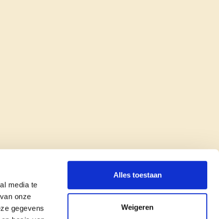
Alles toestaan
al media te
 van onze
Weigeren
deze gegevens