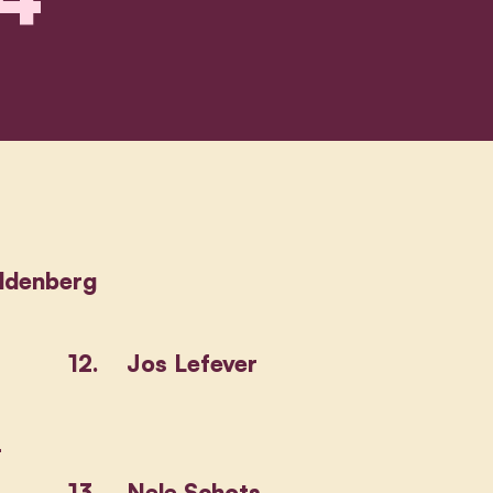
ldenberg
12.
Jos Lefever
-
13.
Nele Schots