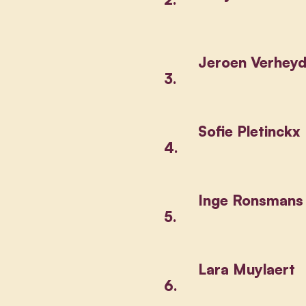
Jeroen Verhey
3.
Sofie Pletinckx
4.
Inge Ronsmans
5.
Lara Muylaert
6.