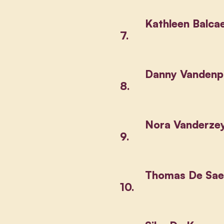
Kathleen Balca
7.
Danny Vandenp
8.
Nora Vanderze
9.
Thomas De Sae
10.