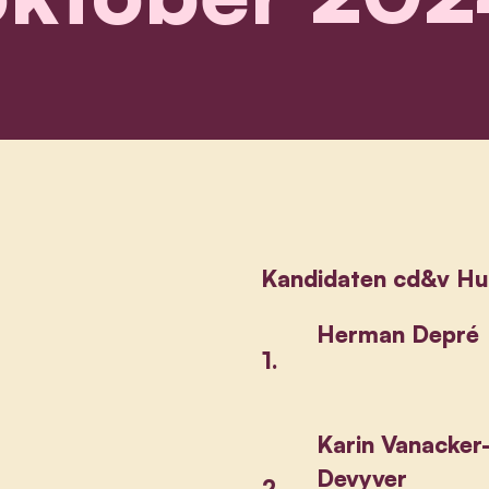
Kandidaten cd&v Hu
Herman Depré
1.
Karin Vanacker
Devyver
2.