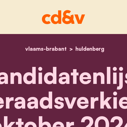
vlaams-brabant
home
kandidatenlijst geme
huldenberg
andidatenlij
raadsverkie
oktober 202