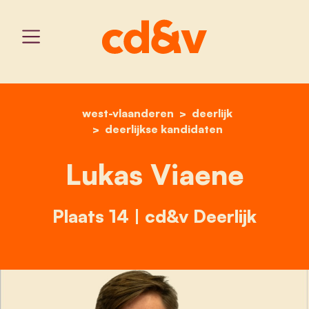
west-vlaanderen
home
lukas viaene
deerlijk
deerlijkse kandidaten
Lukas Viaene
Plaats 14 | cd&v Deerlijk