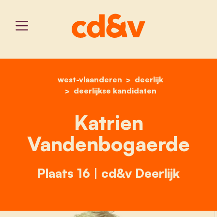
west-vlaanderen
home
katrien vandenbogaerde
deerlijk
deerlijkse kandidaten
Katrien
Vandenbogaerde
Plaats 16 | cd&v Deerlijk