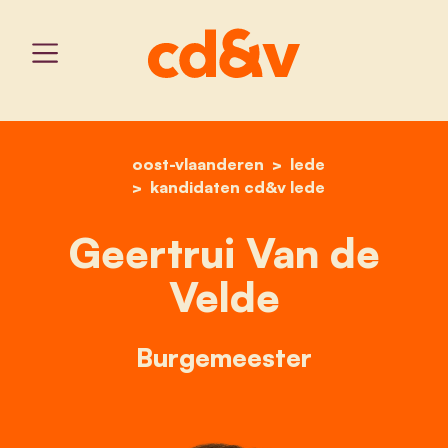
oost-vlaanderen
home
geertrui van de velde
lede
kandidaten cd&v lede
Geertrui Van de
Velde
Burgemeester