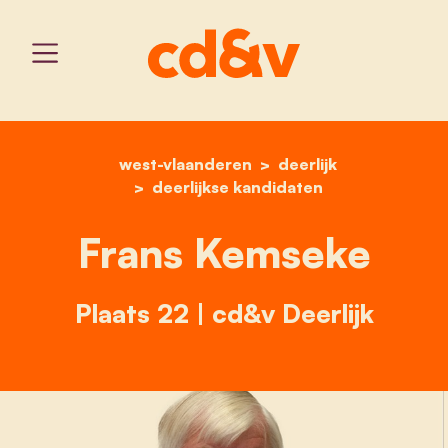
west-vlaanderen
home
frans kemseke
deerlijk
deerlijkse kandidaten
Frans Kemseke
Plaats 22 | cd&v Deerlijk