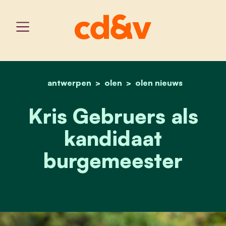
antwerpen
olen
home
kris gebruers als kandid
olen nieuws
Kris Gebruers als
kandidaat
burgemeester