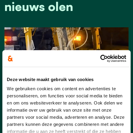
nieuws olen
Deze website maakt gebruik van cookies
We gebruiken cookies om content en advertenties te
personaliseren, om functies voor social media te bieden
en om ons websiteverkeer te analyseren. Ook delen we
08/01/26
informatie over uw gebruik van onze site met onze
partners voor social media, adverteren en analyse. Deze
Koning Winter is in het land!
partners kunnen deze gegevens combineren met andere
❄️
informatie die u aan ze heeft verstrekt of die ze hebben