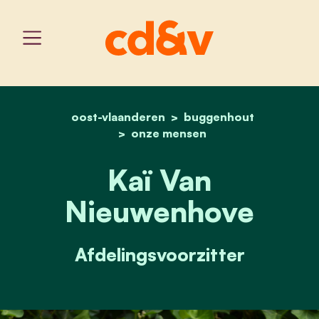
oost-vlaanderen
home
kaï van nieuwenhove
buggenhout
onze mensen
Kaï Van
Nieuwenhove
Afdelingsvoorzitter