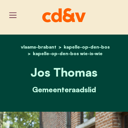
vlaams-brabant
kapelle-op-den-bos
home
jos thomas
kapelle-op-den-bos wie-is-wie
Jos Thomas
Gemeenteraadslid