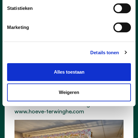
Wij bedanken alvast iedereen die een
Statistieken
lekkere pannenkoek is komen eten.
Het Hoevehof was eigenlijk een
Marketing
verrassende en leuke ontdekking voor ons
in ons mooie Gingelom.
We wensen de uitbaters hiermee dan ook
Details tonen
een succevolle toekomst met hun nieuwe
zaak.
Alles toestaan
Het zijn alvast supertoffe mensen. Neem
alvast een kijkje op hun Facebookpagina
of op hunne website.
Weigeren
facebook.com/hoeve terwinghe -
www.hoeve-terwinghe.com