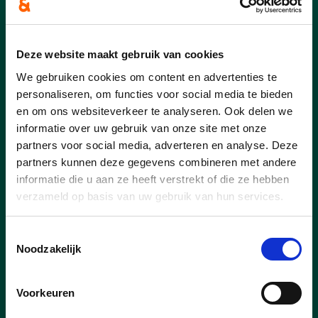
Deze website maakt gebruik van cookies
We gebruiken cookies om content en advertenties te
personaliseren, om functies voor social media te bieden
en om ons websiteverkeer te analyseren. Ook delen we
informatie over uw gebruik van onze site met onze
partners voor social media, adverteren en analyse. Deze
partners kunnen deze gegevens combineren met andere
informatie die u aan ze heeft verstrekt of die ze hebben
06/05/25
verzameld op basis van uw gebruik van hun services.
Pannenkoekenfestijn voor
Toestemmingsselectie
moederdag
Noodzakelijk
Zondag 4 mei was er ons
pannenkoekenfestijn in Het Hoevehof te
Voorkeuren
Buvingen.