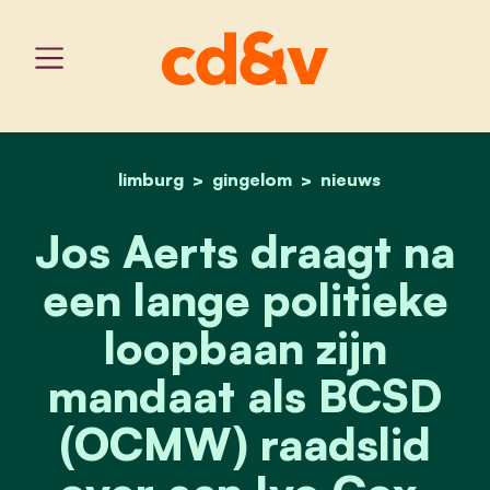
limburg
gingelom
home
jos aerts draagt na een l
nieuws
Jos Aerts draagt na
een lange politieke
loopbaan zijn
mandaat als BCSD
(OCMW) raadslid