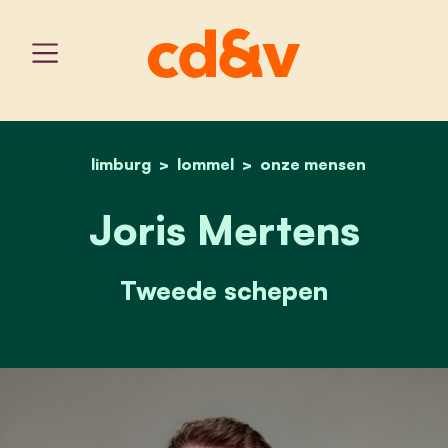
limburg
lommel
home
joris mertens
onze mensen
Joris Mertens
Tweede schepen