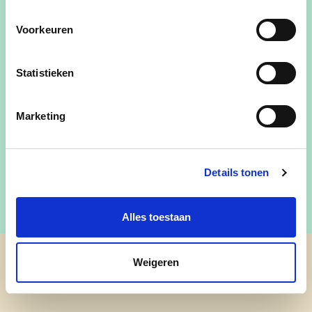
bevoegd voor Stadsontwikkeling, Nationaal Park
Voorkeuren
Bosland, Milieu, klimaat, natuur en dierenwelzijn.
Tel
:
0492 13 17 97
Statistieken
E-mail
:
joris.mertens@lommel.be
Marketing
Spreekuur
: Elke dinsdag van 17 uur tot 19 uur.
Enkel na afspraak via de schepen.
Details tonen
Alles toestaan
Weigeren
cd&v Lommel