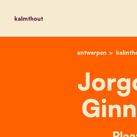
kalmthout
antwerpen
kalmth
Jorg
Ginn
Plaa