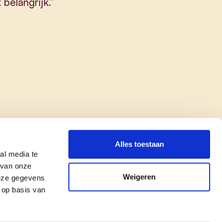
belangrijk.”
Alles toestaan
al media te
 van onze
Weigeren
deze gegevens
 op basis van
copyright © cd&v