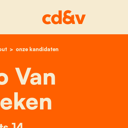
out
home
jorgo van ginneken
onze kandidaten
o Van
eken
ts 14