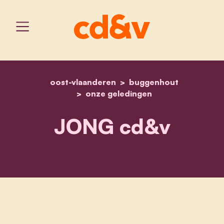
oost-vlaanderen
home
jong cd&v
buggenhout
onze geledingen
JONG cd&v