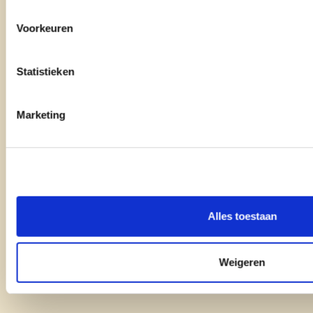
Voorkeuren
Statistieken
Marketing
onze partij
doe mee
contact
Alles toestaan
copyright © cd&v
Weigeren
Privacyverklaring
|
Cookie verklaring