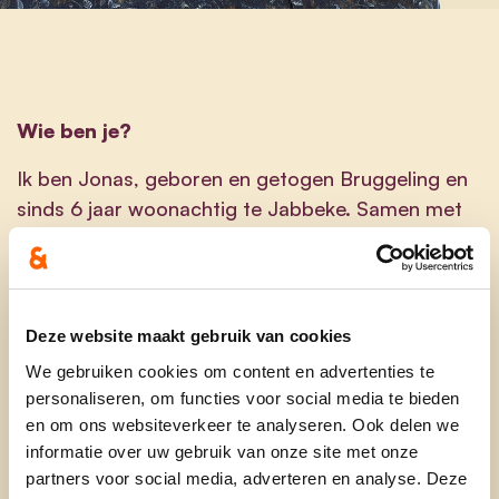
Wie ben je?
Ik ben Jonas, geboren en getogen Bruggeling en
sinds 6 jaar woonachtig te Jabbeke. Samen met
mijn vriendin Valerie kocht ik te Jabbeke een huis
en daar wonen we nu samen met onze 3-jarige
dochter Liv en ons 6-maanden oude zoontje Loïc.
Mezelf kan ik omschrijven als iemand met groene
Deze website maakt gebruik van cookies
vingers, dit vertaalt zich in mijn job als Regio
We gebruiken cookies om content en advertenties te
Manager West-Vlaanderen bij
personaliseren, om functies voor social media te bieden
landschapsaannemer Krinkels. Daarnaast ben ik
en om ons websiteverkeer te analyseren. Ook delen we
graag sociaal geëngageerd. Tot voor kort was dit
informatie over uw gebruik van onze site met onze
voornamelijk in de KLJ en nu stap voor stap in het
partners voor social media, adverteren en analyse. Deze