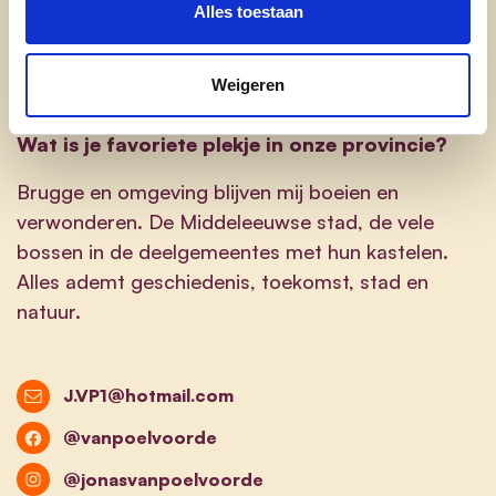
werkgelegenheid en de werkzaamheidsgraad zie
Alles toestaan
ik als belangrijke werkpunten. Mijn interesse in de
landbouw, natuur en kwalitatief groen in stedelijke
Weigeren
omgeving spreken voor zich!
Wat is je favoriete plekje in onze provincie?
Brugge en omgeving blijven mij boeien en
verwonderen. De Middeleeuwse stad, de vele
bossen in de deelgemeentes met hun kastelen.
Alles ademt geschiedenis, toekomst, stad en
natuur.
J.VP1@hotmail.com
@vanpoelvoorde
@jonasvanpoelvoorde