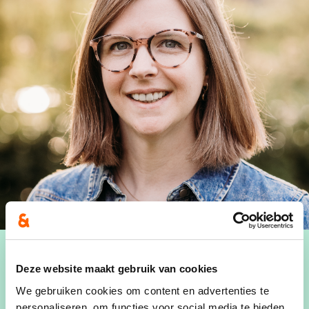
Deze website maakt gebruik van cookies
We gebruiken cookies om content en advertenties te
Jolien Rutten (1991) is verpleegkundige op de
personaliseren, om functies voor social media te bieden