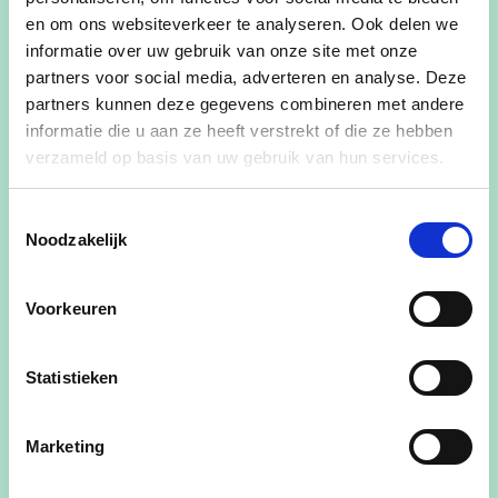
afdeling heelkunde in het ZOL te Maaseik. Zij
en om ons websiteverkeer te analyseren. Ook delen we
informatie over uw gebruik van onze site met onze
woont samen met Stein in Kinrooi.
partners voor social media, adverteren en analyse. Deze
Zij is gemeenteraadslid, lid van het Bijzonder
partners kunnen deze gegevens combineren met andere
Comité Sociale Dienst en afgevaardigde in de
informatie die u aan ze heeft verstrekt of die ze hebben
verzameld op basis van uw gebruik van hun services.
algemene vergadering van Bosgroep Limburg.
Je kan haar contacteren via
Toestemmingsselectie
rutten_jolien@hotmail.com
Noodzakelijk
Voorkeuren
Statistieken
Marketing