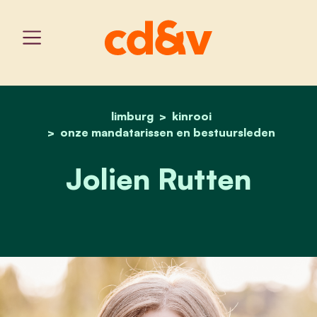
limburg
home
kinrooi
jolien rutten
onze mandatarissen en bestuursleden
Jolien Rutten