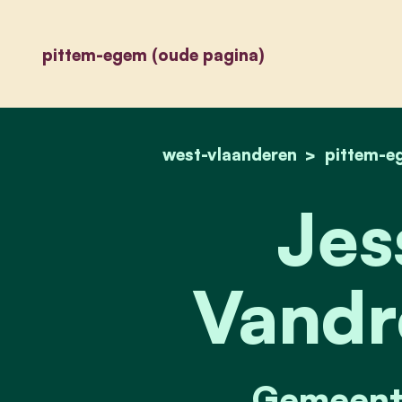
pittem-egem (oude pagina)
west-vlaanderen
pittem-e
Jes
Vand
Gemeente