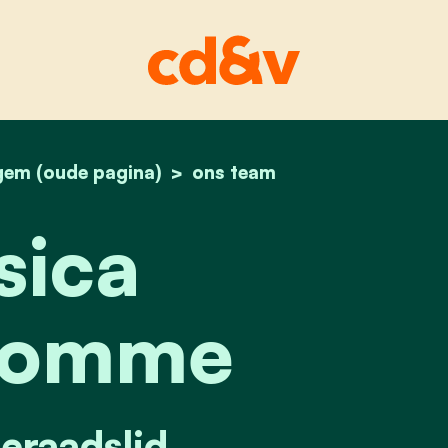
gem (oude pagina)
home
jessica vandromme
ons team
sica
romme
raadslid