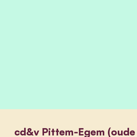
cd&v Pittem-Egem (oude