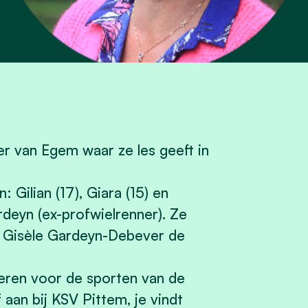
r van Egem waar ze les geeft in
 Gilian (17), Giara (15) en
deyn (ex-profwielrenner). Ze
r Gisèle Gardeyn-Debever de
rteren voor de sporten van de
f aan bij KSV Pittem, je vindt