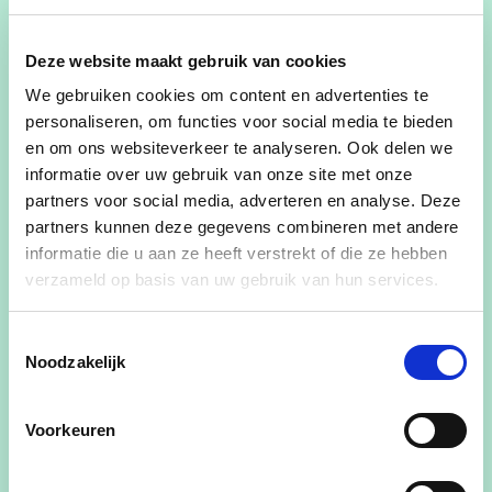
Jenz is opgegroeid in de deelgemeente
Deze website maakt gebruik van cookies
Tollembeek maar woont sinds 2021 in
We gebruiken cookies om content en advertenties te
Galmaarden.
personaliseren, om functies voor social media te bieden
en om ons websiteverkeer te analyseren. Ook delen we
Hij woont samen met zijn partner Tijl hun 3
informatie over uw gebruik van onze site met onze
katten en hond (Charlie, Marie, Nala en Bo) in de
partners voor social media, adverteren en analyse. Deze
deelgemeente Galmaarden. Als oud pauwel heeft
partners kunnen deze gegevens combineren met andere
hij een hart voor lokale tradities.
informatie die u aan ze heeft verstrekt of die ze hebben
verzameld op basis van uw gebruik van hun services.
Toestemmingsselectie
Hij ontdekt Pajottegem het liefst te voet samen
Noodzakelijk
met zijn vriend en hun viervoeter.
Eigen streek, mooie streek
.
Voorkeuren
Politieke ervaring
In 2012 was hij jongerenvoorzitter in