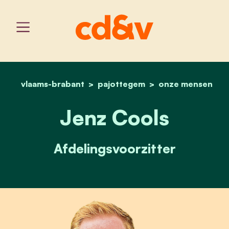
vlaams-brabant
pajottegem
home
jenz cools
onze mensen
Jenz Cools
Afdelingsvoorzitter