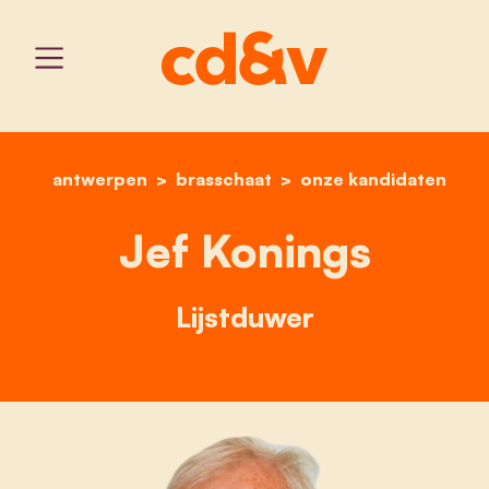
antwerpen
brasschaat
home
jef konings
onze kandidaten
Jef Konings
Lijstduwer