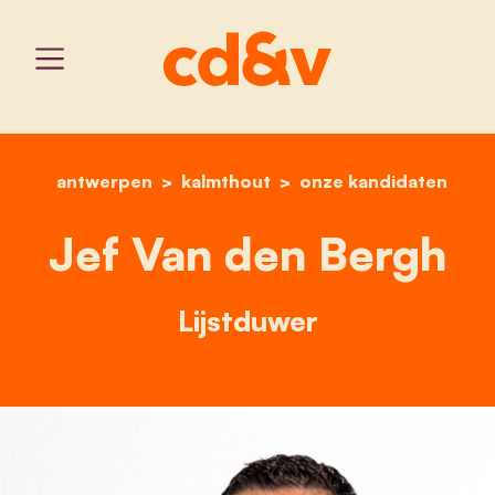
antwerpen
kalmthout
home
jef van den bergh
onze kandidaten
Jef Van den Bergh
Lijstduwer