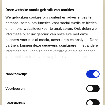
“Na twintig jaar parlementslid neem ik afscheid
Deze website maakt gebruik van cookies
van de nationale politiek. Al blijft die band met
We gebruiken cookies om content en advertenties te
Brussel natuurlijk. Op mijn 51e kijk ik nu naar
personaliseren, om functies voor social media te bieden
nieuwe uitdagingen. En Kalmthout is er daar één
en om ons websiteverkeer te analyseren. Ook delen we
informatie over uw gebruik van onze site met onze
van!
partners voor social media, adverteren en analyse. Deze
“Kalmthout is de mooiste en beste gemeente, en
partners kunnen deze gegevens combineren met andere
het is geweldig om daar als schepen van
informatie die u aan ze heeft verstrekt of die ze hebben
Mobiliteit, Ruimtelijke Planning, Onderwijs
verzameld op basis van uw gebruik van hun services.
en Wonen aan mee te mogen bouwen."
Toestemmingsselectie
Oplossingen
Noodzakelijk
Als schepen ben je dagdagelijks bezig met heel
concrete vraagstukken en uitdagingen. Samen
Voorkeuren
zoeken naar goede oplossingen voor zoveel
mogelijk mensen. Daar haal ik energie uit! Of het
Statistieken