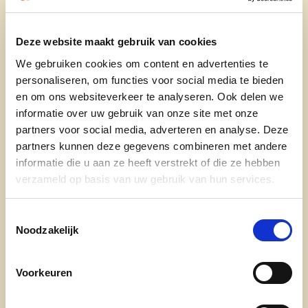
Een sterke vertegenwoordiger van de anderhalf
Deze website maakt gebruik van cookies
miljoen burgers uit Oost-Vlaanderen op Europees
We gebruiken cookies om content en advertenties te
niveau. Jan hecht belang aan economische groei,
personaliseren, om functies voor social media te bieden
ook dankzij investeringen in ons klimaat, en heeft
en om ons websiteverkeer te analyseren. Ook delen we
als ere-gouverneur ook aandacht voor onze
informatie over uw gebruik van onze site met onze
veiligheid. Over al deze thema’s worden
partners voor social media, adverteren en analyse. Deze
belangrijke beslissingen genomen op Europees
partners kunnen deze gegevens combineren met andere
niveau. Daarom dat deze “Jan Van Gent” voluit
informatie die u aan ze heeft verstrekt of die ze hebben
voor Europa gaat! Als voorzitter van de European
verzameld op basis van uw gebruik van hun services.
Festivals Association is dit trouwens geen
onbekend terrein voor hem.
Toestemmingsselectie
Noodzakelijk
Voorkeuren