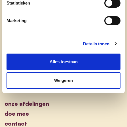
Statistieken
Marketing
Ontdek
waarom cd&v
Details tonen
onze partij
Alles toestaan
nieuws
Weigeren
Engagement
onze afdelingen
doe mee
contact