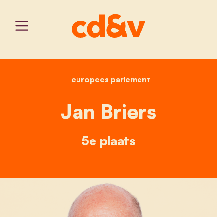
europees parlement
home
jan briers
Jan Briers
5e plaats