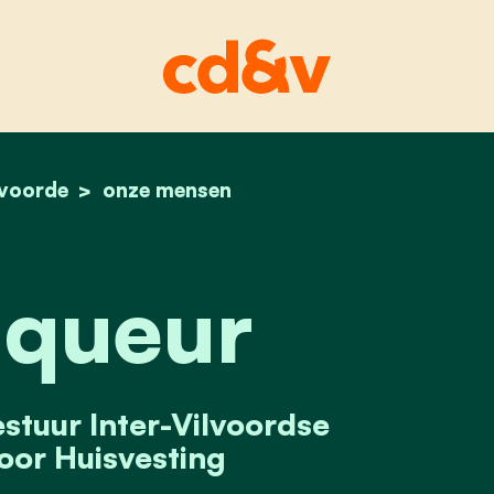
lvoorde
home
jan piqueur
onze mensen
iqueur
stuur Inter-Vilvoordse
oor Huisvesting