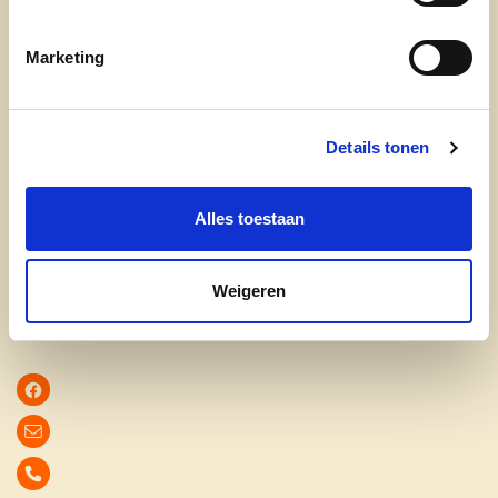
schepen, wil ik mee helpen om van Denderleeuw
een bruisende en bloeiende gemeente te maken.
Marketing
2) Wat wil ik veranderen in Denderleeuw?
- inzetten op zelfstandig ondernemerschap
Details tonen
- wijn en food-event Cul-in-Air nog meer op de
kaart zetten
Alles toestaan
- investeren in de lokale actieve bevolking
Weigeren