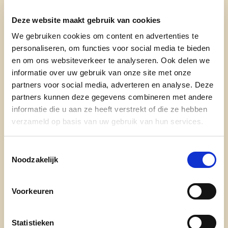
- Woonplaats: Denderleeuw
Deze website maakt gebruik van cookies
- leeftijd: 56 jaar
We gebruiken cookies om content en advertenties te
personaliseren, om functies voor social media te bieden
- functie: Eerste schepen
en om ons websiteverkeer te analyseren. Ook delen we
informatie over uw gebruik van onze site met onze
- Hobby's: wandelen, koken en lezen
partners voor social media, adverteren en analyse. Deze
partners kunnen deze gegevens combineren met andere
1) Waarom ben ik kandidaat?
informatie die u aan ze heeft verstrekt of die ze hebben
Ik bekijk de toekomst van onze gemeente door
verzameld op basis van uw gebruik van hun services.
een positieve bril. We hebben sterke troeven,
maar je moet ze willen zien. Onze perfecte
Toestemmingsselectie
Noodzakelijk
ontsluiting via het spoor- en wegennet in
combinatie met een jonge studerende bevolking,
maakt dat we hier de handen en hoofden hebben
Voorkeuren
die onze economie zo hard nodig heeft. Met mijn
dertig jaar politieke ervaring, waarvan 24 jaar als
Statistieken