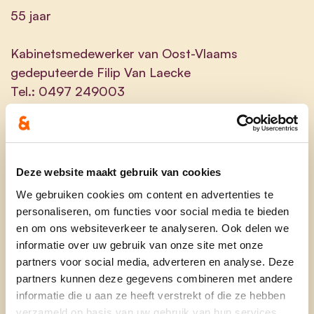
55 jaar
Kabinetsmedewerker van Oost-Vlaams
gedeputeerde Filip Van Laecke
Tel.: 0497 249003
Getrouwd met Sarah, papa van Arne (30), Soetkin
(28) en Maurice (8).
Deze website maakt gebruik van cookies
Sinds mijn jeugd ben ik actief in het
We gebruiken cookies om content en advertenties te
verenigingsleven. Als spelend lid van de scouts en
personaliseren, om functies voor social media te bieden
later als leider bij de Chiro, maar ook als monitor
en om ons websiteverkeer te analyseren. Ook delen we
op het speelplein en bestuurder in het jeugdhuis.
informatie over uw gebruik van onze site met onze
Ook de 17 jaar die ik als voorzitter van de Lokerse
partners voor social media, adverteren en analyse. Deze
partners kunnen deze gegevens combineren met andere
Feesten mocht meemaken hebben me veel
informatie die u aan ze heeft verstrekt of die ze hebben
geleerd. Op dit moment organiseer ik met enkele
verzameld op basis van uw gebruik van hun services.