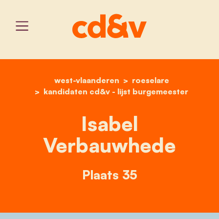
west-vlaanderen
home
isabel verbauwhede
roeselare
kandidaten cd&v - lijst burgemeester
Isabel
Verbauwhede
Plaats 35