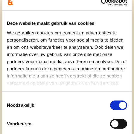
Wie ben je?
Deze website maakt gebruik van cookies
Mijn naam is Isabel Verbauwhede, woonachtig te
We gebruiken cookies om content en advertenties te
personaliseren, om functies voor social media te bieden
Rumbeke. Ik ben getrouwd met Kristof en mama
en om ons websiteverkeer te analyseren. Ook delen we
van 2 tieners Loïc en Juliette. Met mijn jarenlange
informatie over uw gebruik van onze site met onze
ervaring in de gezondheidszorg heb ik een hart
partners voor social media, adverteren en analyse. Deze
voor zorg. Ik ben gepassioneerd door het
partners kunnen deze gegevens combineren met andere
verbeteren van de levenskwaliteit en het welzijn
informatie die u aan ze heeft verstrekt of die ze hebben
van ouderen. Naast mijn werk zet ik graag een
verzameld op basis van uw gebruik van hun services.
stapje in de wereld, geniet ik van lekker uit eten
gaan en hou ik van winkelen. Sociaal, spontaan,
Toestemmingsselectie
zorgzaam, leergierig en als doorzetter zet ik mij
Noodzakelijk
graag in voor een betere zorg, ondersteuning van
de landbouw en een sterke economie.
Voorkeuren